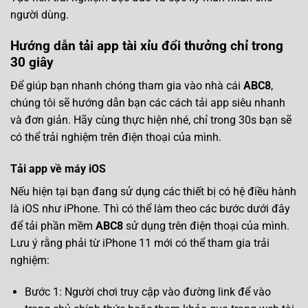
người dùng.
Hướng dẫn tải app tài xỉu đổi thưởng chỉ trong
30 giây
Để giúp bạn nhanh chóng tham gia vào nhà cái
ABC8
,
chúng tôi sẽ hướng dẫn bạn các cách tải app siêu nhanh
và đơn giản. Hãy cùng thực hiện nhé, chỉ trong 30s bạn sẽ
có thể trải nghiệm trên điện thoại của mình.
Tải app về máy iOS
Nếu hiện tại bạn đang sử dụng các thiết bị có hệ điều hành
là iOS như iPhone. Thì có thể làm theo các bước dưới đây
để tải phần mềm
ABC8
sử dụng trên điện thoại của mình.
Lưu ý rằng phải từ iPhone 11 mới có thể tham gia trải
nghiệm:
Bước 1: Người chơi truy cập vào đường link để vào