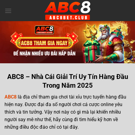
Bỏ
qua
nội
dung
ABC8 – Nhà Cái Giải Trí Uy Tín Hàng Đầu
Trong Năm 2025
ABC8
là địa chỉ tham gia chơi tài xỉu trực tuyến hàng đầu
hiện nay. Được đại đa số người chơi cá cược online yêu
thích và tin tưởng. Vậy nơi này có gì mà lại khiến nhiều
người say mê như thế, hãy cùng đi tìm hiểu kỹ hơn về
những điều độc đáo chỉ có tại đây.