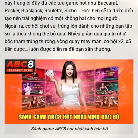
này trang bị đầy đủ các tựa game hot như Baccarat,
Pocker, Blackjack, Roulette, Sicbo… Hứa hẹn sẽ là điểm đến
tạo nên trải nghiệm có một không hai cho mọi người.
Ngoài ra, cơ hội chơi vui trúng lớn dành cho những bạn tập
sự là điều không thể bỏ qua. Nhiều phần quà giá trị như
bốc thăm trúng thưởng, vòng quay may mắn, cơ hội x2, x5
tiền cược… luôn được diễn ra để bạn săn thưởng.
Sảnh game ABC8 hot nhất vịnh bắc bộ