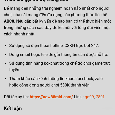
Để mang đến những trải nghiệm hoàn hảo nhất cho người
chơi, nhà cái mang đến đa dạng các phương thức liên hệ
ABC8
. Nếu gặp bất kỳ vấn đề nào bạn có thể thực hiện một
trong những cách sau đây để kết nối với tổng đài viên một
cách nhanh nhất:
Sử dụng số điện thoại hotline, CSKH trực bot 247.
Dùng email hoặc tele để gửi thông tin cần được hỗ trợ.
Sử dụng tính năng boxchat trong chế độ chơi game trực
tuyến
Tham khảo các kênh thông tin khác: facebook, zalo
hoặc cộng đồng người chơi 530K thành viên.
Đối tác uy tín:
https://new88mid.com/
Link :
go99
,
789f
Kết luận