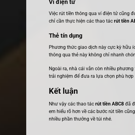
Ví điện tử
Việc rút tiền thông qua ví điện tử cũng 
chỉ cần thực hiện các thao tác
rút tiền 
Thẻ tín dụng
Phương thức giao dịch này cực kỳ hữu íc
thông qua thẻ này không chỉ nhanh chó
Ngoài ra, nhà cái vẫn còn nhiều phương 
trải nghiệm để đưa ra lựa chọn phù hợp 
Kết luận
Như vậy các thao tác
rút tiền ABC8
đã đ
em hiểu rõ hơn về các bước rút tiền cũn
nhiều phần thưởng về túi nhé.