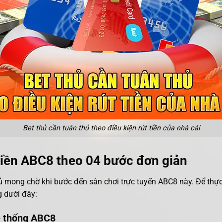
Bet thủ cần tuân thủ theo điều kiện rút tiền của nhà cái
tiền ABC8 theo 04 bước đơn giản
thủ mong chờ khi bước đến sân chơi trực tuyến ABC8 này. Để thực
g dưới đây:
hệ thống ABC8