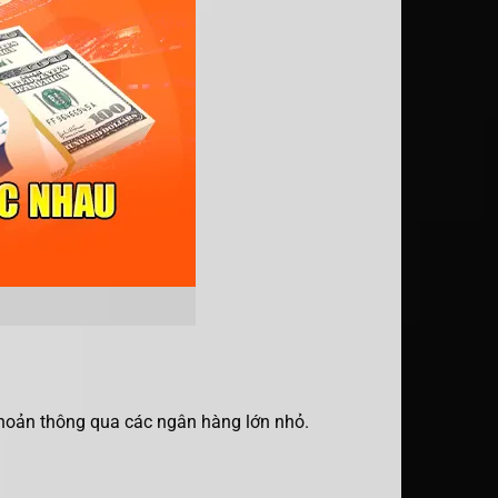
khoản thông qua các ngân hàng lớn nhỏ.