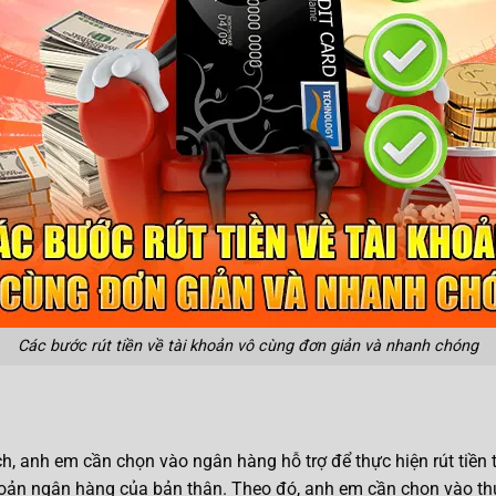
Các bước rút tiền về tài khoản vô cùng đơn giản và nhanh chóng
h, anh em cần chọn vào ngân hàng hỗ trợ để thực hiện rút tiền t
i khoản ngân hàng của bản thân. Theo đó, anh em cần chọn vào 