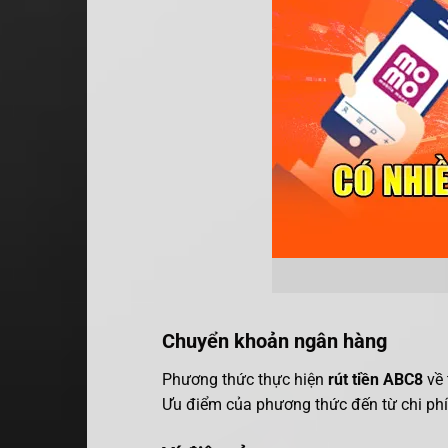
Chuyển khoản ngân hàng
Phương thức thực hiện
rút tiền ABC8
về 
Ưu điểm của phương thức đến từ chi phí 