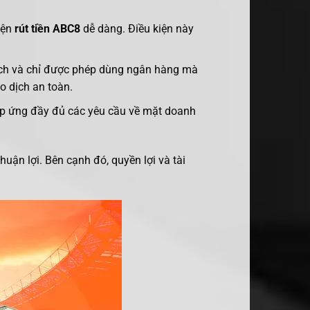
iện
rút tiền ABC8
dễ dàng. Điều kiện này
dịch và chỉ được phép dùng ngân hàng mà
o dịch an toàn.
áp ứng đầy đủ các yêu cầu về mặt doanh
huận lợi. Bên cạnh đó, quyền lợi và tài