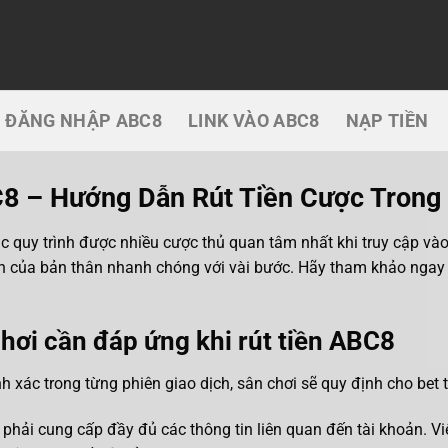
ĐĂNG NHẬP ABC8
LINK VÀO ABC8
NẠP TIỀN
C8 – Hướng Dẫn Rút Tiền Cược Trong 
c quy trình được nhiều cược thủ quan tâm nhất khi truy cập và
ân của bản thân nhanh chóng với vài bước. Hãy tham khảo ngay b
hơi cần đáp ứng khi rút tiền ABC8
xác trong từng phiên giao dịch, sân chơi sẽ quy định cho bet th
ần phải cung cấp đầy đủ các thông tin liên quan đến tài khoản.